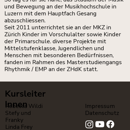
und Bewegung an der Musikhochschule in
Luzern mit dem Hauptfach Gesang
abzuschliessen.
Seit 2011 unterrichtet sie an der MKZ in
Zürich Kinder im Vorschulalter sowie Kinder
der Primarschule. diverse Projekte mit
Mittelstufenklasse, Jugendlichen und
Menschen mit besonderen Bedürfnissen,
fanden im Rahmen des Masterstudiengangs
Rhythmik / EMP an der ZHdK statt.
Kursleiter
Innen
Rebecca Wildi
Impressum
Stefy und
Datenschutz
Franky
Linda Frey